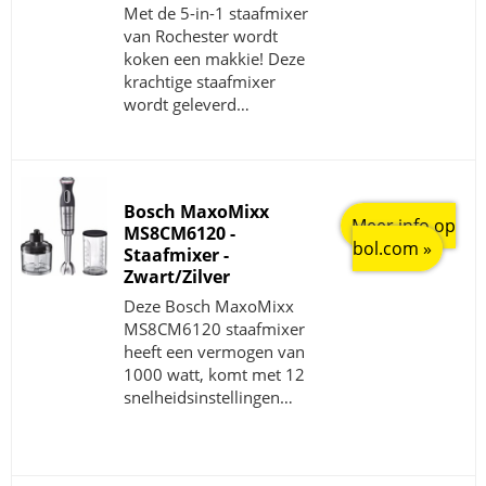
Met de 5-in-1 staafmixer
van Rochester wordt
koken een makkie! Deze
krachtige staafmixer
wordt geleverd…
Bosch MaxoMixx
Meer info op
MS8CM6120 -
bol.com »
Staafmixer -
Zwart/Zilver
Deze Bosch MaxoMixx
MS8CM6120 staafmixer
heeft een vermogen van
1000 watt, komt met 12
snelheidsinstellingen…