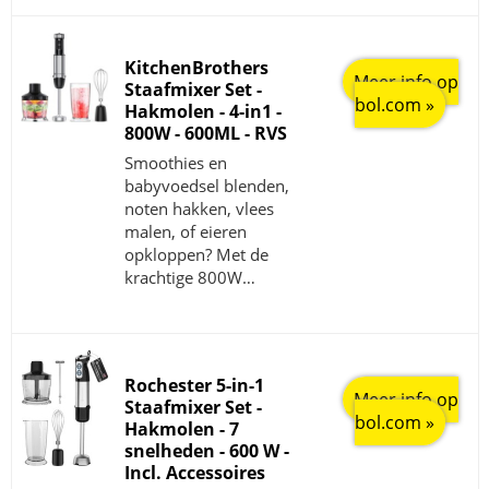
KitchenBrothers
Meer info op
Staafmixer Set -
bol.com »
Hakmolen - 4-in1 -
800W - 600ML - RVS
Smoothies en
babyvoedsel blenden,
noten hakken, vlees
malen, of eieren
opkloppen? Met de
krachtige 800W…
Rochester 5-in-1
Meer info op
Staafmixer Set -
bol.com »
Hakmolen - 7
snelheden - 600 W -
Incl. Accessoires