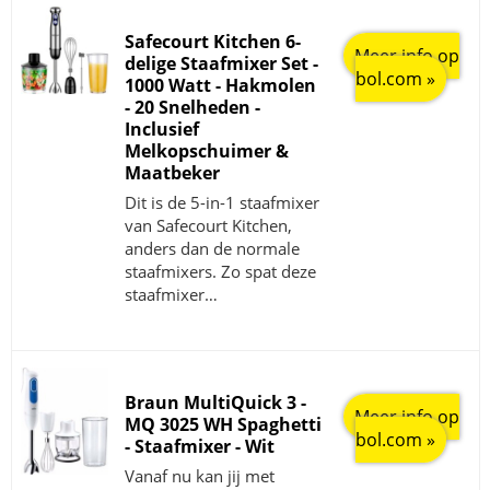
Safecourt Kitchen 6-
Meer info op
delige Staafmixer Set -
bol.com »
1000 Watt - Hakmolen
- 20 Snelheden -
Inclusief
Melkopschuimer &
Maatbeker
Dit is de 5-in-1 staafmixer
van Safecourt Kitchen,
anders dan de normale
staafmixers. Zo spat deze
staafmixer…
Braun MultiQuick 3 -
Meer info op
MQ 3025 WH Spaghetti
bol.com »
- Staafmixer - Wit
Vanaf nu kan jij met