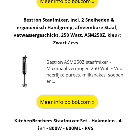
Meer info op bol.com »
Bestron Staafmixer, incl. 2 Snelheden &
ergonomisch Handgreep, afneembare Staaf,
vatwassergeschickt, 250 Watt, ASM250Z, kleur:
Zwart / rvs
Bestron ASM250Z staafmixer •
Maximaal vermogen 250 Watt • Voor
heerlijke purees, milkshakes, soepen
en…
Meer info op bol.com »
KitchenBrothers Staafmixer Set - Hakmolen - 4-
in1 - 800W - 600ML - RVS