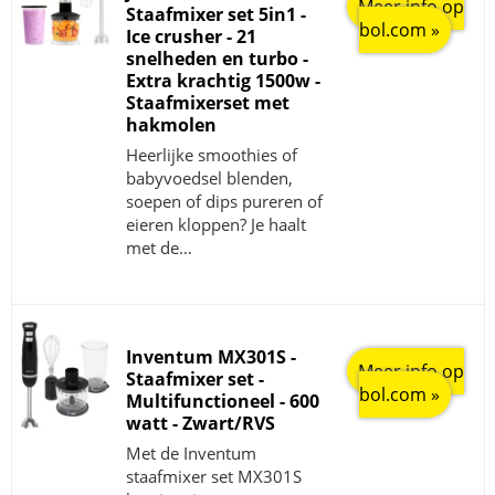
Meer info op
Staafmixer set 5in1 -
bol.com »
Ice crusher - 21
snelheden en turbo -
Extra krachtig 1500w -
Staafmixerset met
hakmolen
Heerlijke smoothies of
babyvoedsel blenden,
soepen of dips pureren of
eieren kloppen? Je haalt
met de…
Inventum MX301S -
Meer info op
Staafmixer set -
bol.com »
Multifunctioneel - 600
watt - Zwart/RVS
Met de Inventum
staafmixer set MX301S