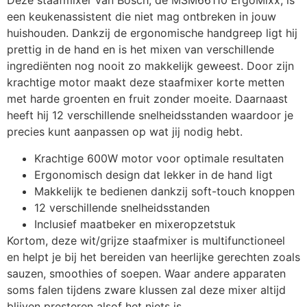
Deze staafmixer van Bosch, de MSM66110 ErgoMixx, is
een keukenassistent die niet mag ontbreken in jouw
huishouden. Dankzij de ergonomische handgreep ligt hij
prettig in de hand en is het mixen van verschillende
ingrediënten nog nooit zo makkelijk geweest. Door zijn
krachtige motor maakt deze staafmixer korte metten
met harde groenten en fruit zonder moeite. Daarnaast
heeft hij 12 verschillende snelheidsstanden waardoor je
precies kunt aanpassen op wat jij nodig hebt.
Krachtige 600W motor voor optimale resultaten
Ergonomisch design dat lekker in de hand ligt
Makkelijk te bedienen dankzij soft-touch knoppen
12 verschillende snelheidsstanden
Inclusief maatbeker en mixeropzetstuk
Kortom, deze wit/grijze staafmixer is multifunctioneel
en helpt je bij het bereiden van heerlijke gerechten zoals
sauzen, smoothies of soepen. Waar andere apparaten
soms falen tijdens zware klussen zal deze mixer altijd
blijven presteren alsof het niets is.