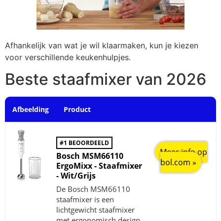
Afhankelijk van wat je wil klaarmaken, kun je kiezen
voor verschillende keukenhulpjes.
Beste staafmixer van 2026
Afbeelding
Product
#1 BEOORDEELD
Meer info op
Bosch MSM66110
bol.com »
ErgoMixx - Staafmixer
- Wit/Grijs
De Bosch MSM66110
staafmixer is een
lichtgewicht staafmixer
met ergonomisch design.