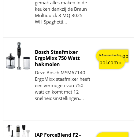
gemak alles maken in de
keuken dankzij de Braun
Multiquick 3 MQ 3025
WH Spaghetti…
Bosch Staafmixer
Meer info op
ErgoMixx 750 Watt
bol.com »
hakmolen
Deze Bosch MSM67140
ErgoMixx staafmixer heeft
een vermogen van 750
watt en komt met 12
snelheidsinstellingen.…
JAP ForceBlend F2 -