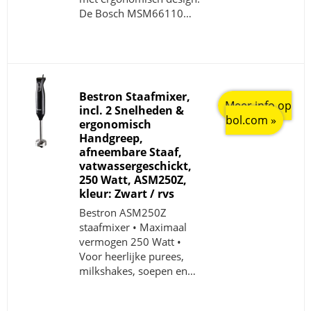
De Bosch MSM66110…
Bestron Staafmixer,
Meer info op
incl. 2 Snelheden &
bol.com »
ergonomisch
Handgreep,
afneembare Staaf,
vatwassergeschickt,
250 Watt, ASM250Z,
kleur: Zwart / rvs
Bestron ASM250Z
staafmixer • Maximaal
vermogen 250 Watt •
Voor heerlijke purees,
milkshakes, soepen en…