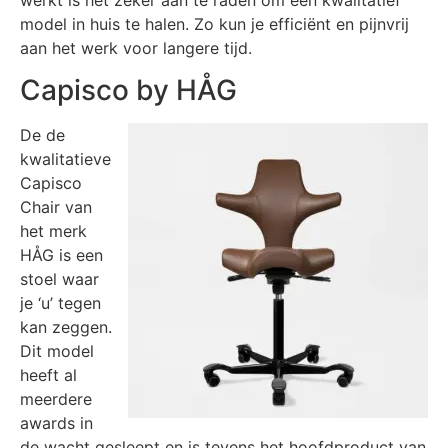
model in huis te halen. Zo kun je efficiënt en pijnvrij
aan het werk voor langere tijd.
Capisco by HÅG
De de
kwalitatieve
Capisco
Chair van
het merk
HÅG is een
stoel waar
je ‘u’ tegen
kan zeggen.
Dit model
heeft al
meerdere
awards in
de wacht gesleept en is tevens het hoofdproduct van