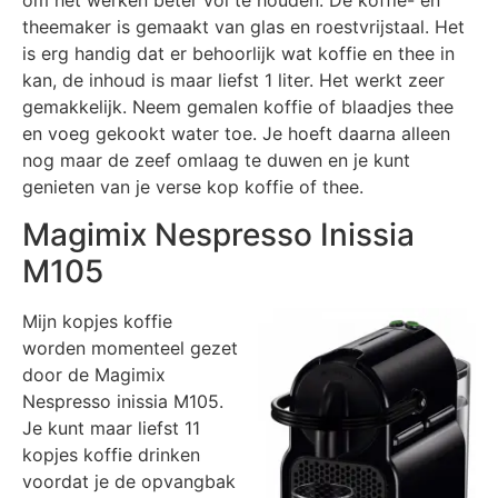
om het werken beter vol te houden. De koffie- en
theemaker is gemaakt van glas en roestvrijstaal. Het
is erg handig dat er behoorlijk wat koffie en thee in
kan, de inhoud is maar liefst 1 liter. Het werkt zeer
gemakkelijk. Neem gemalen koffie of blaadjes thee
en voeg gekookt water toe. Je hoeft daarna alleen
nog maar de zeef omlaag te duwen en je kunt
genieten van je verse kop koffie of thee.
Magimix Nespresso Inissia
M105
Mijn kopjes koffie
worden momenteel gezet
door de Magimix
Nespresso inissia M105.
Je kunt maar liefst 11
kopjes koffie drinken
voordat je de opvangbak