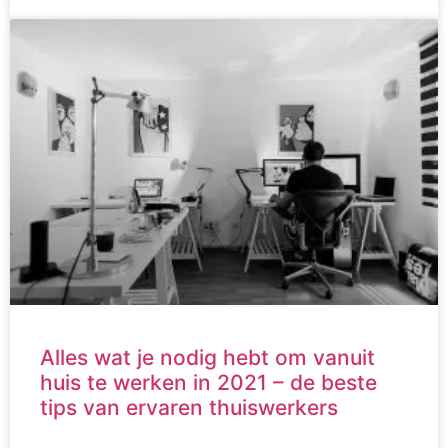
Alles wat je nodig hebt om vanuit
huis te werken in 2021 – de beste
tips van ervaren thuiswerkers