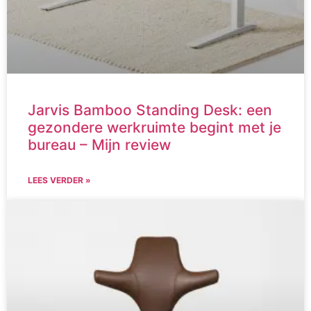
Jarvis Bamboo Standing Desk: een
gezondere werkruimte begint met je
bureau – Mijn review
LEES VERDER »