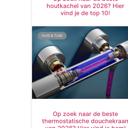
houtkachel van 2026? Hier
vind je de top 10!
HUIS & TUIN
Op zoek naar de beste
thermostatische douchekraa