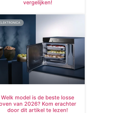
vergelijken!
ELEKTRONICA
Welk model is de beste losse
oven van 2026? Kom erachter
door dit artikel te lezen!