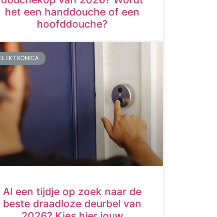
het een handdouche of een
hoofddouche?
ELEKTRONICA
Al een tijdje op zoek naar de
beste draadloze deurbel van
2026? Kies hier jouw