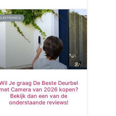
ELEKTRONICA
Wil Je graag De Beste Deurbel
met Camera van 2026 kopen?
Bekijk dan een van de
onderstaande reviews!