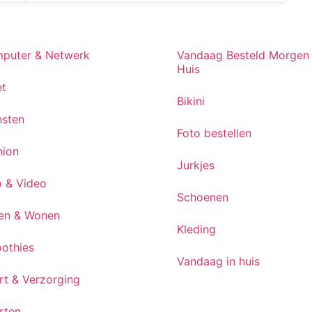
puter & Netwerk
Vandaag Besteld Morgen 
Huis
et
Bikini
nsten
Foto bestellen
hion
Jurkjes
o & Video
Schoenen
en & Wonen
Kleding
othies
Vandaag in huis
rt & Verzorging
rten