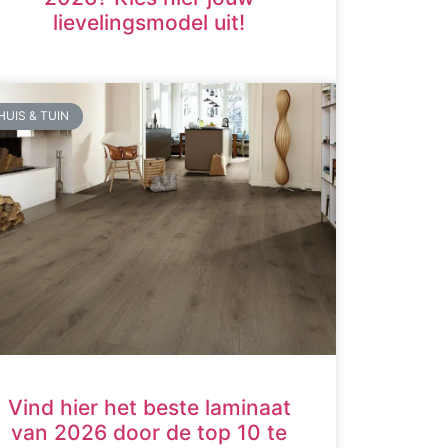
lievelingsmodel uit!
HUIS & TUIN
Vind hier het beste laminaat
van 2026 door de top 10 te