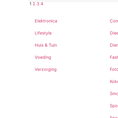
1
2
3
4
Elektronica
Com
Lifestyle
Die
Huis & Tuin
Die
Voeding
Fas
Verzorging
Fot
Kok
Smo
Spo
Spo