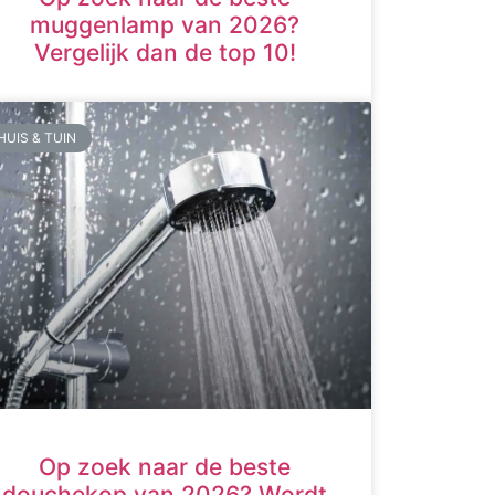
muggenlamp van 2026?
Vergelijk dan de top 10!
HUIS & TUIN
Op zoek naar de beste
douchekop van 2026? Wordt