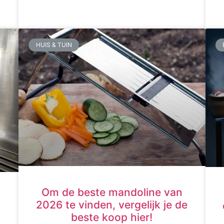
HUIS & TUIN
Om de beste mandoline van
2026 te vinden, vergelijk je de
beste koop hier!