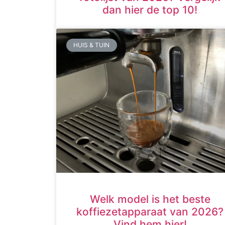
dan hier de top 10!
HUIS & TUIN
Welk model is het beste
koffiezetapparaat van 2026?
Vind hem hier!