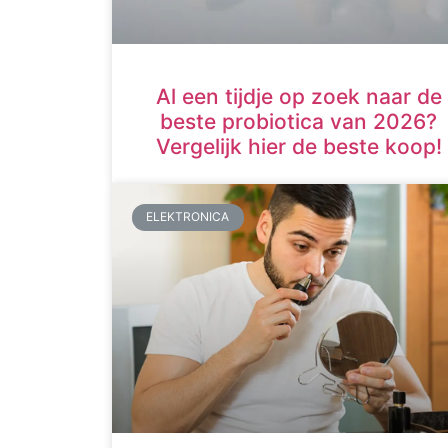
Al een tijdje op zoek naar de
beste probiotica van 2026?
Vergelijk hier de beste koop!
ELEKTRONICA