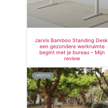
Jarvis Bamboo Standing Desk
een gezondere werkruimte
begint met je bureau – Mijn
review
LIFESTYLE