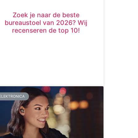
Zoek je naar de beste
bureaustoel van 2026? Wij
recenseren de top 10!
ELEKTRONICA