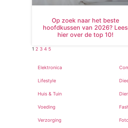
Op zoek naar het beste
hoofdkussen van 2026? Lees
hier over de top 10!
1
2
3
4
5
Elektronica
Com
Lifestyle
Die
Huis & Tuin
Die
Voeding
Fas
Verzorging
Fot