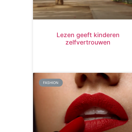
Lezen geeft kinderen
zelfvertrouwen
FASHION