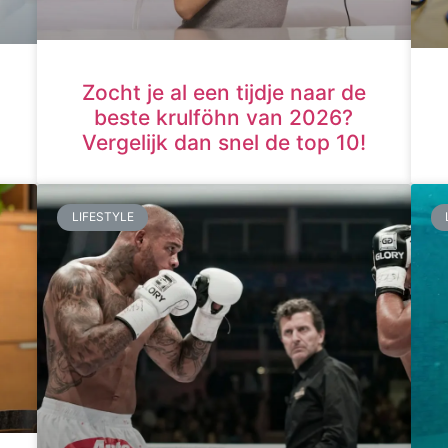
Zocht je al een tijdje naar de
beste krulföhn van 2026?
Vergelijk dan snel de top 10!
LIFESTYLE