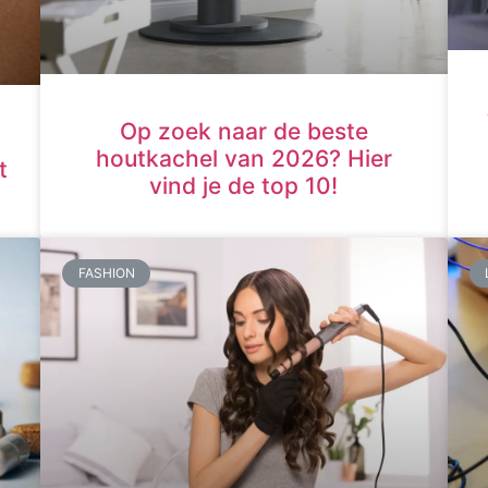
Op zoek naar de beste
houtkachel van 2026? Hier
t
vind je de top 10!
FASHION