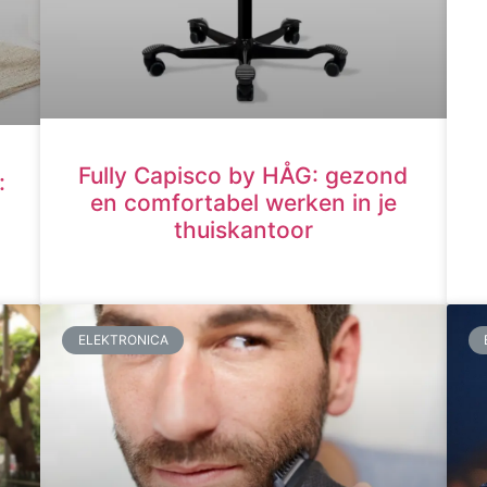
Fully Capisco by HÅG: gezond
:
en comfortabel werken in je
thuiskantoor
ELEKTRONICA