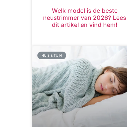
Welk model is de beste
neustrimmer van 2026? Lees
dit artikel en vind hem!
HUIS & TUIN