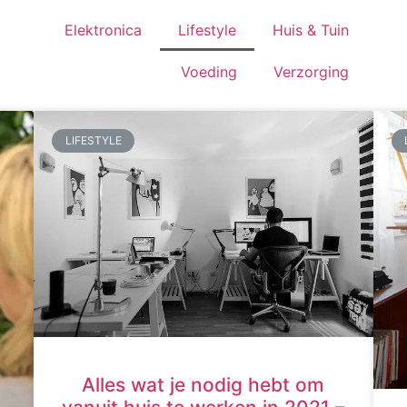
Elektronica
Lifestyle
Huis & Tuin
Voeding
Verzorging
LIFESTYLE
Alles wat je nodig hebt om