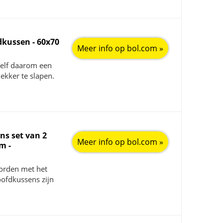
fdkussen - 60x70
Meer info op bol.com »
zelf daarom een
lekker te slapen.
ns set van 2
Meer info op bol.com »
m -
worden met het
ofdkussens zijn