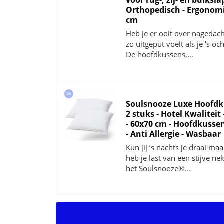
voor rug-, zij- en buiksla
Orthopedisch - Ergonomi
cm
Heb je er ooit over nagedac
zo uitgeput voelt als je 's o
De hoofdkussens,…
Soulsnooze Luxe Hoofdku
2 stuks - Hotel Kwaliteit
- 60x70 cm - Hoofdkuss
- Anti Allergie - Wasbaar
Kun jij ’s nachts je draai maa
heb je last van een stijve ne
het Soulsnooze®…