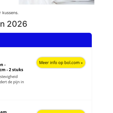
 kussens.
an 2026
Meer info op bol.com »
n -
cm - 2 stuks
stevigheid
dert de pijn in
oam