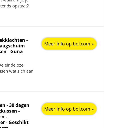
chtends opstaat?
ekklachten -
Meer info op bol.com »
raagschuim
sen - Guna
e eindeloze
ssen wat zich aan
en - 30 dagen
Meer info op bol.com »
xkussen -
n -
r - Geschikt