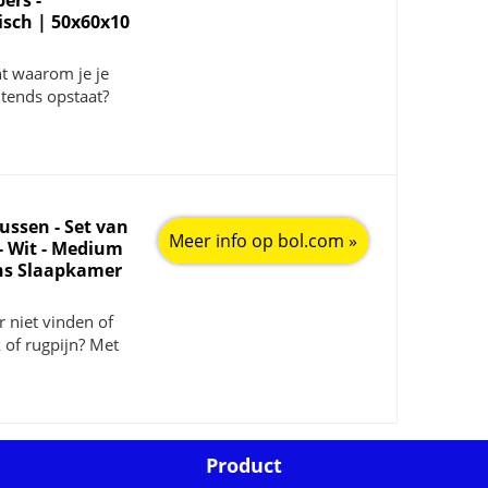
pers -
sch | 50x60x10
ht waarom je je
chtends opstaat?
ssen - Set van
Meer info op bol.com »
 - Wit - Medium
ens Slaapkamer
r niet vinden of
k of rugpijn? Met
Product