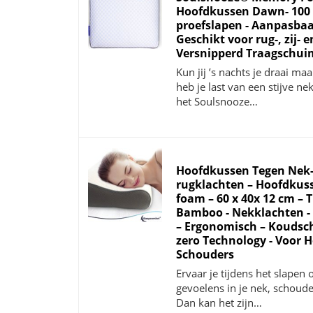
Hoofdkussen Dawn- 100
proefslapen - Aanpasbaa
Geschikt voor rug-, zij- e
Versnipperd Traagschui
Kun jij ’s nachts je draai maa
heb je last van een stijve ne
het Soulsnooze…
Hoofdkussen Tegen Nek-
rugklachten – Hoofdku
foam – 60 x 40x 12 cm – 
Bamboo - Nekklachten -
– Ergonomisch – Koudsc
zero Technology - Voor 
Schouders
Ervaar je tijdens het slape
gevoelens in je nek, schoud
Dan kan het zijn…