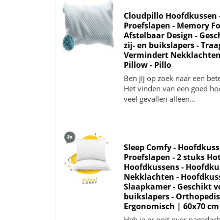
Cloudpillo Hoofdkussen 
Proefslapen - Memory F
Afstelbaar Design - Gesch
zij- en buikslapers - Tra
Vermindert Nekklachten 
Pillow - Pillo
Ben jij op zoek naar een bet
Het vinden van een goed hoo
veel gevallen alleen…
Sleep Comfy - Hoofdkuss
Proefslapen - 2 stuks Ho
Hoofdkussens - Hoofdku
Nekklachten - Hoofdkus
Slaapkamer - Geschikt voo
buikslapers - Orthopedis
Ergonomisch | 60x70 cm
Heb je er ooit over nagedac