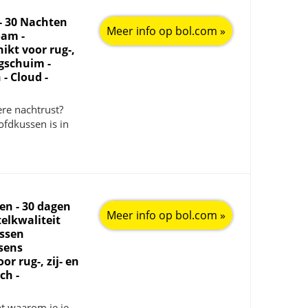
- 30 Nachten
Meer info op bol.com »
oam -
ikt voor rug-,
agschuim -
- Cloud -
ere nachtrust?
fdkussen is in
en - 30 dagen
Meer info op bol.com »
telkwaliteit
ssen
sens
r rug-, zij- en
ch -
ht waarom je je