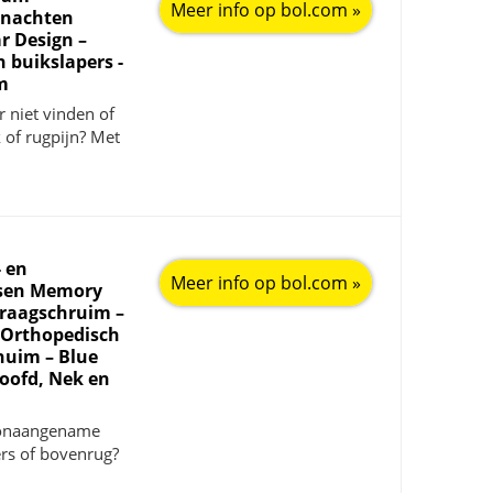
Meer info op bol.com »
 nachten
r Design –
n buikslapers -
m
r niet vinden of
k of rugpijn? Met
 en
Meer info op bol.com »
ssen Memory
Traagschruim –
 Orthopedisch
huim – Blue
Hoofd, Nek en
n onaangename
ers of bovenrug?