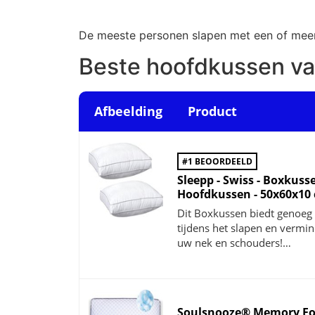
De meeste personen slapen met een of meer
Beste hoofdkussen v
Afbeelding
Product
#1 BEOORDEELD
Sleepp - Swiss - Boxkusse
Hoofdkussen - 50x60x10 
Dit Boxkussen biedt genoeg 
tijdens het slapen en vermin
uw nek en schouders!…
Soulsnooze® Memory F