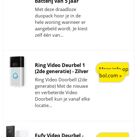
batterij van 5 jaar
Met deze draadloze
duopack hoor je in de
hele woning wanneer er
aangebeld wordt. Je kiest
zelf één van…
Ring Video Deurbel 1
Meer info op
(2de generatie) - Zilver
bol.com »
Ring Video Doorbell (2de
generatie) Met de nieuwe
en verbeterde Video
Doorbell kun je vanaf elke
locatie…
Eufy Video Deurbel -