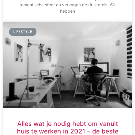
romantische sfeer en vervagen de duisternis. We
hebben
LIFESTYLE
Alles wat je nodig hebt om vanuit
huis te werken in 2021 – de beste