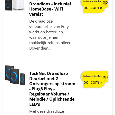
Meer info op
Draadloos - Inclusief
bol.com »
HomeBase - WiFi
vereist
De draadloze
videodeurbel van Eufy
werkt op batterijen,
waardoor je hem
makkelijk zelf installeert.
Bovendien…
TeckNet Draadloze
Meer info op
Deurbel met 2
bol.com »
Ontvangers op stroom
- Plug&Play -
Regelbaar Volume /
Melodie / Oplichtende
LED's
Met deze draadloze