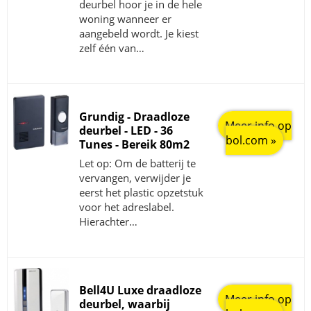
deurbel hoor je in de hele
woning wanneer er
aangebeld wordt. Je kiest
zelf één van…
Grundig - Draadloze
Meer info op
deurbel - LED - 36
bol.com »
Tunes - Bereik 80m2
Let op: Om de batterij te
vervangen, verwijder je
eerst het plastic opzetstuk
voor het adreslabel.
Hierachter…
Bell4U Luxe draadloze
Meer info op
deurbel, waarbij