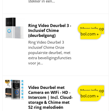
stekker in een…
Ring Video Deurbel 3 -
Meer info op
Inclusief Chime
bol.com »
(deurbelgong)
Ring Video Deurbel 3
inclusief Chime Onze
populairste deurbel, met
extra beveiligingsfuncties
voor je…
Video Deurbel met
Meer info op
Camera en WIFi - HD -
bol.com »
Intercom | Incl. Cloud-
storage & Chime met
52 ring melodieën