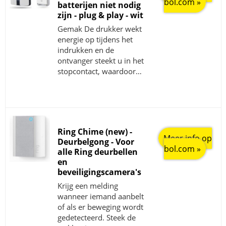
bol.com »
batterijen niet nodig
zijn - plug & play - wit
Gemak De drukker wekt
energie op tijdens het
indrukken en de
ontvanger steekt u in het
stopcontact, waardoor…
Ring Chime (new) -
Meer info op
Deurbelgong - Voor
bol.com »
alle Ring deurbellen
en
beveiligingscamera's
Krijg een melding
wanneer iemand aanbelt
of als er beweging wordt
gedetecteerd. Steek de