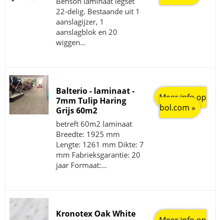
Benson laminaat legset
22-delig. Bestaande uit 1
aanslagijzer, 1
aanslagblok en 20
wiggen…
Balterio - laminaat -
Meer info op
7mm Tulip Haring
bol.com »
Grijs 60m2
betreft 60m2 laminaat
Breedte: 1925 mm
Lengte: 1261 mm Dikte: 7
mm Fabrieksgarantie: 20
jaar Formaat:…
Kronotex Oak White