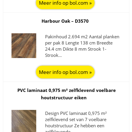
Meer info op bol.com »
Harbour Oak – D3570
Pakinhoud 2.694 m2 Aantal planken
per pak 8 Lengte 138 cm Breedte
24.4 cm Dikte 8 mm Strook 1-
Strook…
Meer info op bol.com »
PVC laminaat 0,975 m² zelfklevend voelbare
houtstructuur eiken
Design PVC laminaat 0,975 m²
zelfklevend set van 7 voelbare
houtstructuur Ze hebben een
zelfklevende…