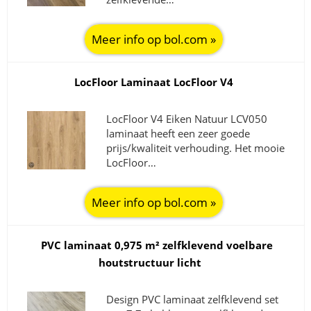
Meer info op bol.com »
LocFloor Laminaat LocFloor V4
LocFloor V4 Eiken Natuur LCV050
laminaat heeft een zeer goede
prijs/kwaliteit verhouding. Het mooie
LocFloor…
Meer info op bol.com »
PVC laminaat 0,975 m² zelfklevend voelbare
houtstructuur licht
Design PVC laminaat zelfklevend set