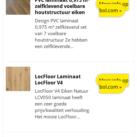
PVC laminaat 0,975 m²
Meer info op
zelfklevend voelbare
bol.com »
houtstructuur eiken
Design PVC laminaat
0,975 m² zelfklevend set
van 7 voelbare
houtstructuur Ze hebben
een zelfklevende…
LocFloor Laminaat
Meer info op
LocFloor V4
bol.com »
LocFloor V4 Eiken Natuur
LCV050 laminaat heeft
een zeer goede
prijs/kwaliteit verhouding.
Het mooie LocFloor…