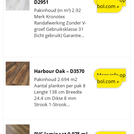
Meer info op
D2951
bol.com »
Pakinhoud (in m²) 2.92
Merk Kronotex
Randafwerking Zonder V-
groef Gebruiksklasse 31
(licht gebruik) Garantie…
Harbour Oak – D3570
Meer info op
Pakinhoud 2.694 m2
bol.com »
Aantal planken per pak 8
Lengte 138 cm Breedte
24.4 cm Dikte 8 mm
Strook 1-Strook…