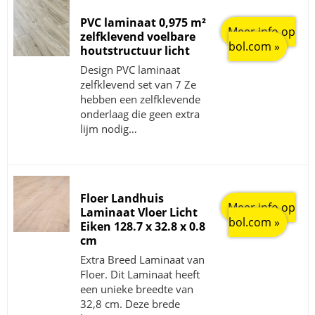
PVC laminaat 0,975 m²
Meer info op
zelfklevend voelbare
bol.com »
houtstructuur licht
Design PVC laminaat
zelfklevend set van 7 Ze
hebben een zelfklevende
onderlaag die geen extra
lijm nodig…
Floer Landhuis
Meer info op
Laminaat Vloer Licht
bol.com »
Eiken 128.7 x 32.8 x 0.8
cm
Extra Breed Laminaat van
Floer. Dit Laminaat heeft
een unieke breedte van
32,8 cm. Deze brede