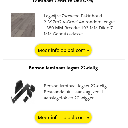
Laminaat Century Oak Grey
Legwijze Zwevend Pakinhoud
2.397m2 V-Groef 4V rondom lengte
1380 MM Breedte 193 MM Dikte 7
MM Gebruiksklasse…
Meer info op bol.com »
Benson laminaat legset 22-delig
Benson laminaat legset 22-delig.
Bestaande uit 1 aanslagijzer, 1
aanslagblok en 20 wiggen…
Meer info op bol.com »