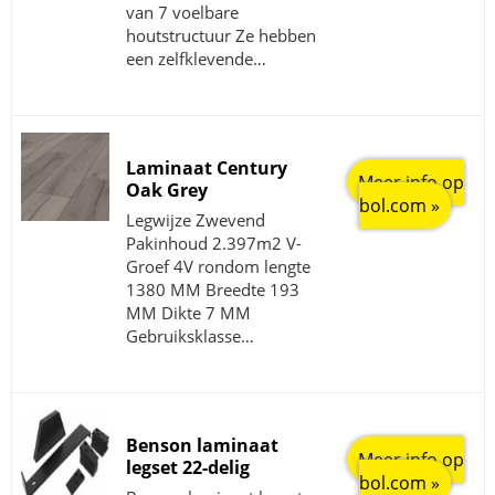
van 7 voelbare
houtstructuur Ze hebben
een zelfklevende…
Laminaat Century
Meer info op
Oak Grey
bol.com »
Legwijze Zwevend
Pakinhoud 2.397m2 V-
Groef 4V rondom lengte
1380 MM Breedte 193
MM Dikte 7 MM
Gebruiksklasse…
Benson laminaat
Meer info op
legset 22-delig
bol.com »