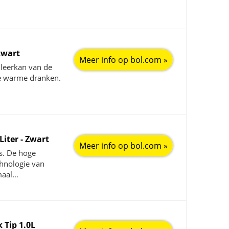
zwart
Meer info op bol.com »
leerkan van de
te warme dranken.
Liter - Zwart
Meer info op bol.com »
s. De hoge
chnologie van
maal…
 Tip 1.0L