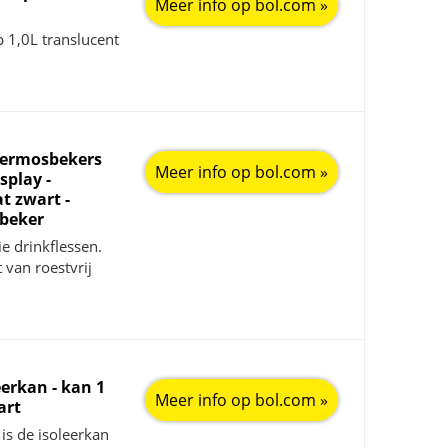
Meer info op bol.com »
 1,0L translucent
hermosbekers
Meer info op bol.com »
play -
at zwart -
sbeker
e drinkflessen.
 van roestvrij
eerkan - kan 1
Meer info op bol.com »
art
 is de isoleerkan