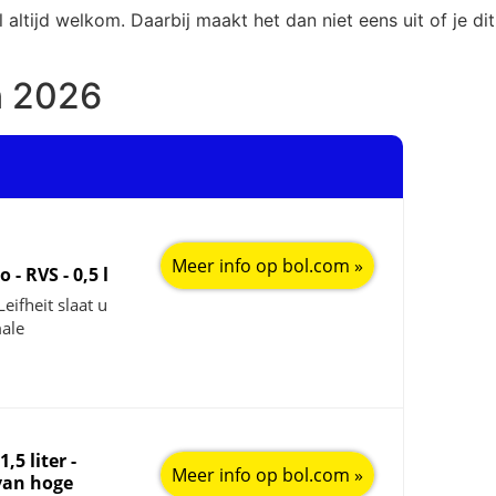
l altijd welkom. Daarbij maakt het dan niet eens uit of je d
n 2026
Meer info op bol.com »
o - RVS - 0,5 l
eifheit slaat u
male
5 liter -
Meer info op bol.com »
van hoge