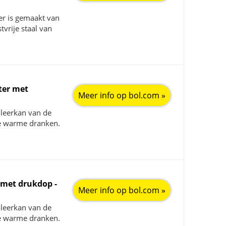
ver is gemaakt van
vrije staal van
ter met
Meer info op bol.com »
leerkan van de
te warme dranken.
 met drukdop -
Meer info op bol.com »
leerkan van de
te warme dranken.