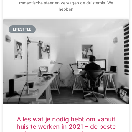
romantische sfeer en vervagen de duisternis. We
hebben
LIFESTYLE
Alles wat je nodig hebt om vanuit
huis te werken in 2021 – de beste