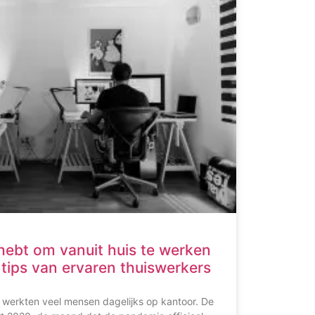
 hebt om vanuit huis te werken
 tips van ervaren thuiswerkers
werkten veel mensen dagelijks op kantoor. De