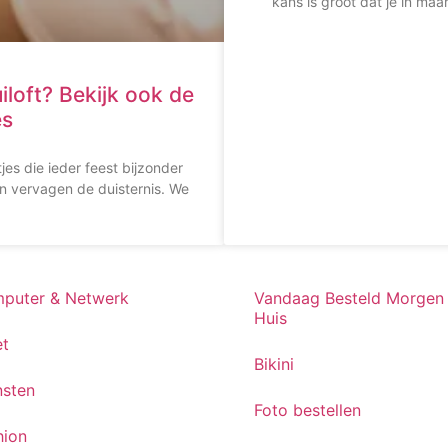
kans is groot dat je in ma
loft? Bekijk ook de
es
tjes die ieder feest bijzonder
 vervagen de duisternis. We
puter & Netwerk
Vandaag Besteld Morgen 
Huis
et
Bikini
nsten
Foto bestellen
hion