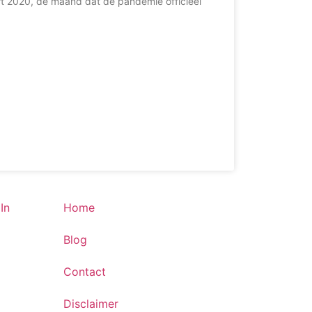
art 2020, de maand dat de pandemie officieel
In
Home
Blog
Contact
Disclaimer