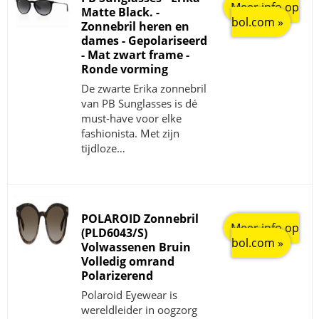
Meer info op
Matte Black. -
bol.com »
Zonnebril heren en
dames - Gepolariseerd
- Mat zwart frame -
Ronde vorming
De zwarte Erika zonnebril
van PB Sunglasses is dé
must-have voor elke
fashionista. Met zijn
tijdloze…
POLAROID Zonnebril
Meer info op
(PLD6043/S)
bol.com »
Volwassenen Bruin
Volledig omrand
Polarizerend
Polaroid Eyewear is
wereldleider in oogzorg