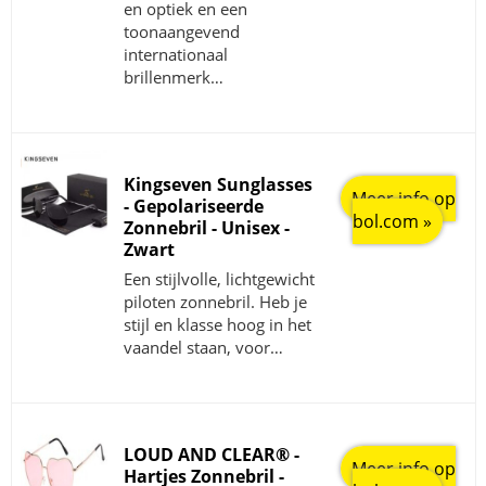
en optiek en een
toonaangevend
internationaal
brillenmerk…
Kingseven Sunglasses
Meer info op
- Gepolariseerde
bol.com »
Zonnebril - Unisex -
Zwart
Een stijlvolle, lichtgewicht
piloten zonnebril. Heb je
stijl en klasse hoog in het
vaandel staan, voor…
LOUD AND CLEAR® -
Meer info op
Hartjes Zonnebril -