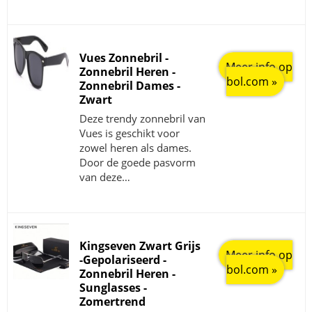
Vues Zonnebril -
Meer info op
Zonnebril Heren -
bol.com »
Zonnebril Dames -
Zwart
Deze trendy zonnebril van
Vues is geschikt voor
zowel heren als dames.
Door de goede pasvorm
van deze…
Kingseven Zwart Grijs
Meer info op
-Gepolariseerd -
bol.com »
Zonnebril Heren -
Sunglasses -
Zomertrend