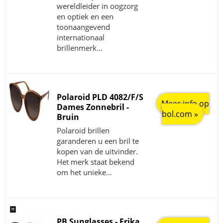
wereldleider in oogzorg
en optiek en een
toonaangevend
internationaal
brillenmerk…
Polaroid PLD 4082/F/S
Meer info op
Dames Zonnebril -
bol.com »
Bruin
Polaroid brillen
garanderen u een bril te
kopen van de uitvinder.
Het merk staat bekend
om het unieke…
PB Sunglasses - Erika