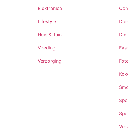
Elektronica
Com
Lifestyle
Die
Huis & Tuin
Die
Voeding
Fas
Verzorging
Fot
Kok
Smo
Spo
Spo
Ver