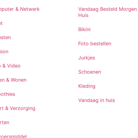
puter & Netwerk
Vandaag Besteld Morgen 
Huis
et
Bikini
nsten
Foto bestellen
hion
Jurkjes
o & Video
Schoenen
en & Wonen
Kleding
othies
Vandaag in huis
rt & Verzorging
rten
voersmiddel