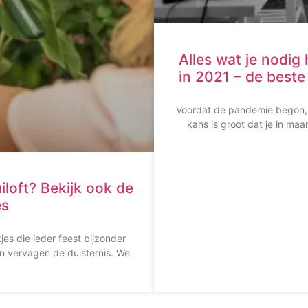
Alles wat je nodig
in 2021 – de beste
Voordat de pandemie begon, 
kans is groot dat je in ma
loft? Bekijk ook de
es
tjes die ieder feest bijzonder
 vervagen de duisternis. We